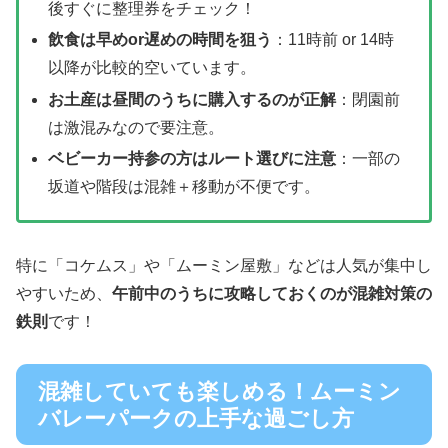
後すぐに整理券をチェック！
飲食は早めor遅めの時間を狙う
：11時前 or 14時
以降が比較的空いています。
お土産は昼間のうちに購入するのが正解
：閉園前
は激混みなので要注意。
ベビーカー持参の方はルート選びに注意
：一部の
坂道や階段は混雑＋移動が不便です。
特に「コケムス」や「ムーミン屋敷」などは人気が集中し
やすいため、
午前中のうちに攻略しておくのが混雑対策の
鉄則
です！
混雑していても楽しめる！ムーミン
バレーパークの上手な過ごし方