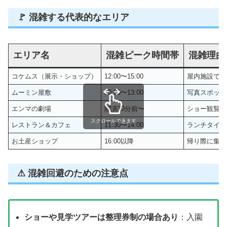
🚩 混雑する代表的なエリア
エリア名
混雑ピーク時間帯
混雑理由
コケムス（展示・ショップ）
12:00〜15:00
屋内施設で涼
ムーミン屋敷
10:30〜13:00
写真スポット
エンマの劇場
開演30分前〜
ショー観覧の
スクロールできます
レストラン＆カフェ
11:30〜14:00
ランチタイム
お土産ショップ
16:00以降
帰り際に集中
⚠ 混雑回避のための注意点
ショーや見学ツアーは整理券制の場合あり
：入園