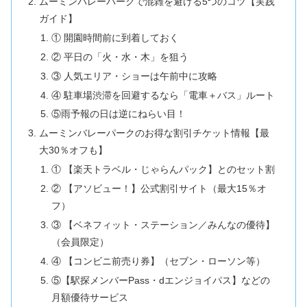
ムーミンバレーパークで混雑を避ける5つのコツ【実践
ガイド】
① 開園時間前に到着しておく
② 平日の「火・水・木」を狙う
③ 人気エリア・ショーは午前中に攻略
④ 駐車場渋滞を回避するなら「電車＋バス」ルート
⑤雨予報の日は逆にねらい目！
ムーミンバレーパークのお得な割引チケット情報【最
大30％オフも】
① 【楽天トラベル・じゃらんパック】とのセット割
② 【アソビュー！】公式割引サイト（最大15％オ
フ）
③ 【ベネフィット・ステーション／みんなの優待】
（会員限定）
④ 【コンビニ前売り券】（セブン・ローソン等）
⑤【駅探メンバーPass・dエンジョイパス】などの
月額優待サービス