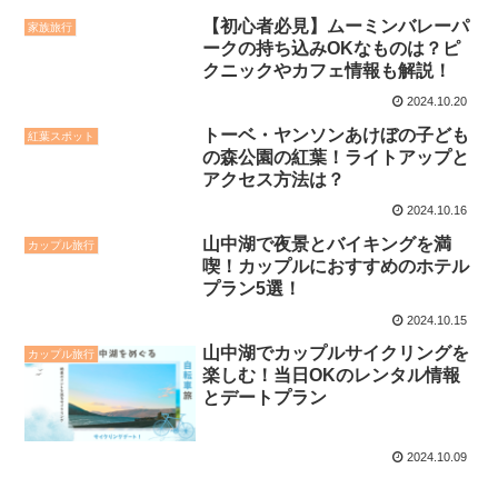
【初心者必見】ムーミンバレーパ
家族旅行
ークの持ち込みOKなものは？ピ
クニックやカフェ情報も解説！
2024.10.20
トーベ・ヤンソンあけぼの子ども
紅葉スポット
の森公園の紅葉！ライトアップと
アクセス方法は？
2024.10.16
山中湖で夜景とバイキングを満
カップル旅行
喫！カップルにおすすめのホテル
プラン5選！
2024.10.15
山中湖でカップルサイクリングを
カップル旅行
楽​​しむ！当日OKのレンタル情報
とデートプラン
2024.10.09