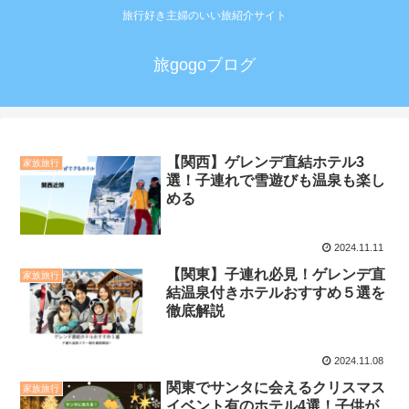
旅行好き主婦のいい旅紹介サイト
旅gogoブログ
【関西】ゲレンデ直結ホテル3
家族旅行
選！子連れで雪遊びも温泉も楽し
める
2024.11.11
【関東】子連れ必見！ゲレンデ直
家族旅行
結温泉付きホテルおすすめ５選を
徹底解説
2024.11.08
関東でサンタに会えるクリスマス
家族旅行
イベント有のホテル4選！子供が