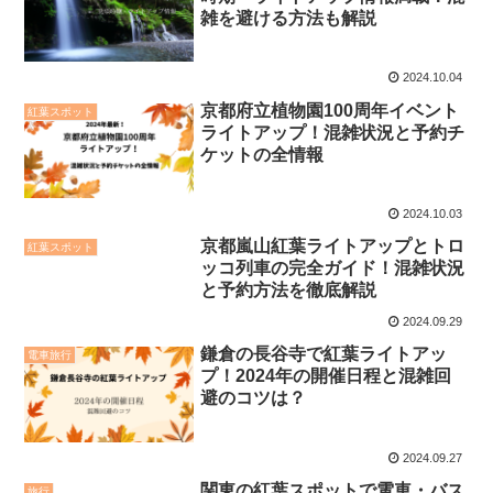
雑を避ける方法も解説
2024.10.04
京都府立植物園100周年イベント
紅葉スポット
ライトアップ！混雑状況と予約チ
ケットの全情報
2024.10.03
京都嵐山紅葉ライトアップとトロ
紅葉スポット
ッコ列車の完全ガイド！混雑状況
と予約方法を徹底解説
2024.09.29
鎌倉の長谷寺で紅葉ライトアッ
電車旅行
プ！2024年の開催日程と混雑回
避のコツは？
2024.09.27
関東の紅葉スポットで電車・バス
旅行