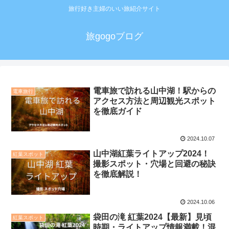
旅行好き主婦のいい旅紹介サイト
旅gogoブログ
電車旅で訪れる山中湖！駅からの
電車旅行
アクセス方法と周辺観光スポット
を徹底ガイド
2024.10.07
山中湖紅葉ライトアップ2024！
紅葉スポット
撮影スポット・穴場と回避の秘訣
を徹底解説！
2024.10.06
袋田の滝 紅葉2024【最新】見頃
紅葉スポット
時期・ライトアップ情報満載！混