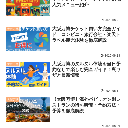
人気メニュー紹介
2025.08.21
大阪万博チケット買い方完全ガイ
大阪万博
ド｜コンビニ・旅行会社・楽天ト
ラベル観光体験を徹底解説
2025.08.13
大阪万博のヌルヌル体験を当日予
大阪万博
約なしで楽しむ完全ガイド！裏ワ
ザと最新情報
2025.08.11
【大阪万博】海外パビリオン別レ
大阪万博
ストランの待ち時間・予約方法・
予算を徹底解説
2025.08.09