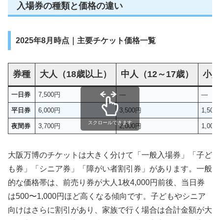
入場券の種類と価格の違い
2025年8月時点｜主要チケット価格一覧
券種
大人（18歳以上）
中人（12～17歳）
小人
一日券
7,500円
—
—
平日券
6,000円
3,500円
1,500
スクロールできます
夜間券
3,700円
2,000円
1,000
大阪万博のチケットは大きく分けて「一般入場券」「子ど
も券」「シニア券」「障がい者割引券」があります。一般
的な価格帯は、前売り券が大人1枚4,000円前後、当日券
は500〜1,000円ほど高くなる傾向です。子どもやシニア
向けはさらに割引があり、家族で行く場合は合計金額が大