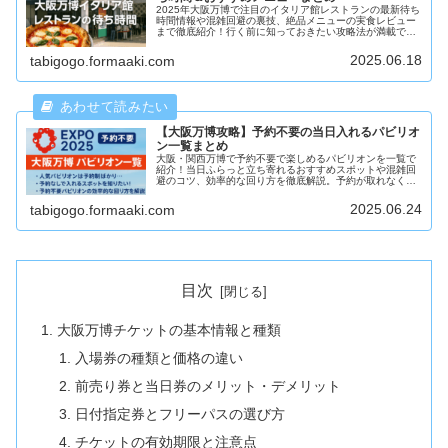
2025年大阪万博で注目のイタリア館レストランの最新待ち
時間情報や混雑回避の裏技、絶品メニューの実食レビュー
まで徹底紹介！行く前に知っておきたい攻略法が満載で
す。
2025.06.18
tabigogo.formaaki.com
【大阪万博攻略】予約不要の当日入れるパビリオ
ン一覧まとめ
大阪・関西万博で予約不要で楽しめるパビリオンを一覧で
紹介！当日ふらっと立ち寄れるおすすめスポットや混雑回
避のコツ、効率的な回り方を徹底解説。予約が取れなくて
も万博を楽しむ方法がわかります。
2025.06.24
tabigogo.formaaki.com
目次
大阪万博チケットの基本情報と種類
入場券の種類と価格の違い
前売り券と当日券のメリット・デメリット
日付指定券とフリーパスの選び方
チケットの有効期限と注意点