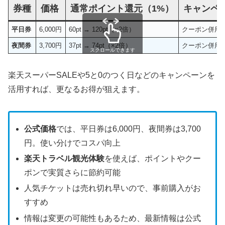
券種
価格
通常ポイント還元（1%）
キャンペ
平日券
6,000円
60pt → 120pt（×2倍）
クーポン併用（
夜間券
3,700円
37pt → 74pt（×2倍）
クーポン併用（
スクロールできます
楽天スーパーSALEや5と0のつく日などのキャンペーンを
活用すれば、更なるお得が狙えます。
公式価格
では、平日券は6,000円、夜間券は3,700
円。使い分けでコスパ向上
楽天トラベル観光体験
を使えば、ポイントやクー
ポンで実質さらに節約可能
人気チケットは売れ切れ早いので、事前購入がお
すすめ
情報は変更の可能性もあるため、最新情報は公式