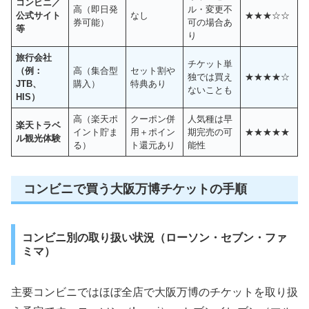
コンビニ／
高（即日発
ル・変更不
公式サイト
なし
★★★☆☆
券可能）
可の場合あ
等
り
旅行会社
チケット単
（例：
高（集合型
セット割や
独では買え
★★★★☆
JTB、
購入）
特典あり
ないことも
HIS）
高（楽天ポ
クーポン併
人気種は早
楽天トラベ
イント貯ま
用＋ポイン
期完売の可
★★★★★
ル観光体験
る）
ト還元あり
能性
コンビニで買う大阪万博チケットの手順
コンビニ別の取り扱い状況（ローソン・セブン・ファ
ミマ）
主要コンビニではほぼ全店で大阪万博のチケットを取り扱