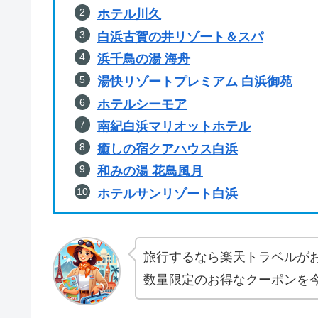
ホテル川久
白浜古賀の井リゾート＆スパ
浜千鳥の湯 海舟
湯快リゾートプレミアム 白浜御苑
ホテルシーモア
南紀白浜マリオットホテル
癒しの宿クアハウス白浜
和みの湯 花鳥風月
ホテルサンリゾート白浜
旅行するなら楽天トラベルが
数量限定のお得なクーポンを