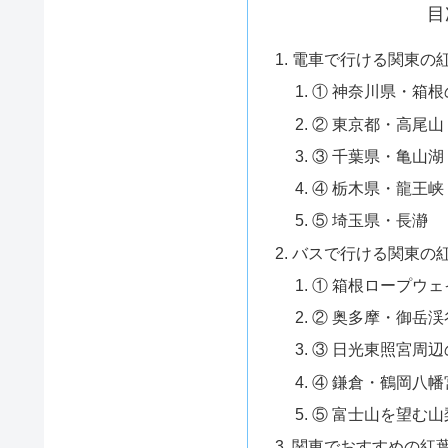
目
電車で行ける関東の
① 神奈川県・箱
② 東京都・高尾山
③ 千葉県・亀山湖
④ 栃木県・龍王峡
⑤ 埼玉県・長瀞
バスで行ける関東の
① 箱根ロープウ
② 奥多摩・御岳
③ 日光東照宮周辺
④ 鎌倉・鶴岡八
⑤ 富士山を望む
関東でおすすめの紅