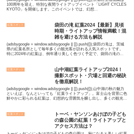
100周年を迎え、特別な夜間ライトアップイベント「LIGHT CYCLES
KYOTO」を開催します。このイベントでは、幻想...
袋田の滝 紅葉2024【最新】見頃
紅葉スポット
時期・ライトアップ情報満載！混
雑を避ける方法も解説
(adsbygoogle = window.adsbygoogle || []).push({});袋田の滝は、茨城
県の紅葉名所として毎年多くの観光客が訪れる人気スポットです。
特に2024年の紅葉は、例年通り美しく色づく予定で、袋田の滝の...
山中湖紅葉ライトアップ2024！
紅葉スポット
撮影スポット・穴場と回避の秘訣
を徹底解説！
(adsbygoogle = window.adsbygoogle || []).push({});山中湖の秋の魅力
といえば、なんといっても「紅葉ライトアップ」。富士山を背景に色
鮮やかに彩られる紅葉は、幻想的な雰囲気を醸し出し、多くの観光
客...
トーベ・ヤンソンあけぼの子ども
紅葉スポット
の森公園の紅葉！ライトアップと
アクセス方法は？
トーベ・ヤンソンあけぼの子どもの森公園は、秋になると美しい紅葉