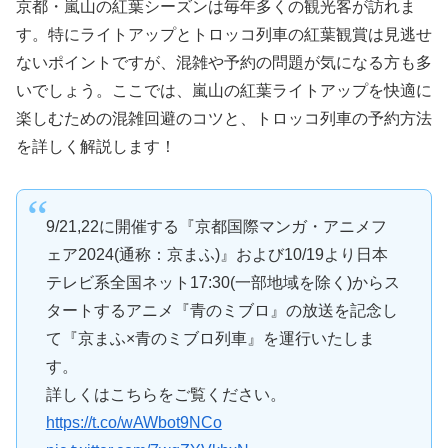
京都・嵐山の紅葉シーズンは毎年多くの観光客が訪れま
す。特にライトアップとトロッコ列車の紅葉観賞は見逃せ
ないポイントですが、混雑や予約の問題が気になる方も多
いでしょう。ここでは、嵐山の紅葉ライトアップを快適に
楽しむための混雑回避のコツと、トロッコ列車の予約方法
を詳しく解説します！
9/21,22に開催する『京都国際マンガ・アニメフ
ェア2024(通称：京まふ)』および10/19より日本
テレビ系全国ネット17:30(一部地域を除く)からス
タートするアニメ『青のミブロ』の放送を記念し
て『京まふ×青のミブロ列車』を運行いたしま
す。
詳しくはこちらをご覧ください。
https://t.co/wAWbot9NCo