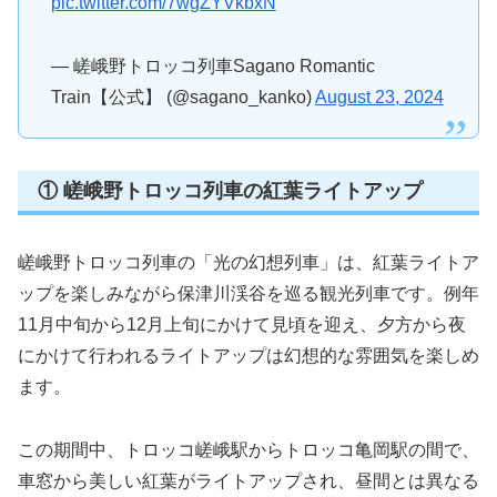
pic.twitter.com/7wgZYVkbxN
— 嵯峨野トロッコ列車Sagano Romantic
Train【公式】 (@sagano_kanko)
August 23, 2024
① 嵯峨野トロッコ列車の紅葉ライトアップ
嵯峨野トロッコ列車の「光の幻想列車」は、紅葉ライトア
ップを楽しみながら保津川渓谷を巡る観光列車です。例年
11月中旬から12月上旬にかけて見頃を迎え、夕方から夜
にかけて行われるライトアップは幻想的な雰囲気を楽しめ
ます。
この期間中、トロッコ嵯峨駅からトロッコ亀岡駅の間で、
車窓から美しい紅葉がライトアップされ、昼間とは異なる