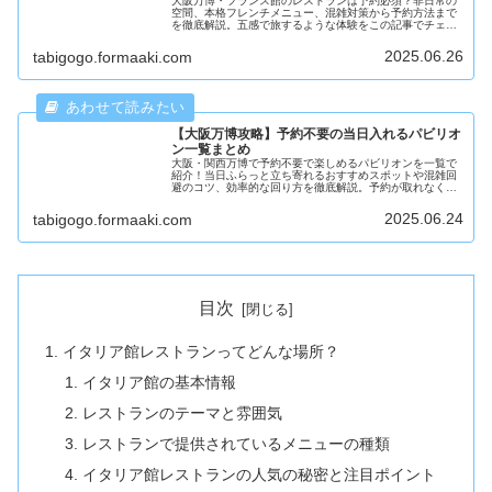
大阪万博・フランス館のレストランは予約必須？非日常の
空間、本格フレンチメニュー、混雑対策から予約方法まで
を徹底解説。五感で旅するような体験をこの記事でチェッ
ク！
2025.06.26
tabigogo.formaaki.com
【大阪万博攻略】予約不要の当日入れるパビリオ
ン一覧まとめ
大阪・関西万博で予約不要で楽しめるパビリオンを一覧で
紹介！当日ふらっと立ち寄れるおすすめスポットや混雑回
避のコツ、効率的な回り方を徹底解説。予約が取れなくて
も万博を楽しむ方法がわかります。
2025.06.24
tabigogo.formaaki.com
目次
イタリア館レストランってどんな場所？
イタリア館の基本情報
レストランのテーマと雰囲気
レストランで提供されているメニューの種類
イタリア館レストランの人気の秘密と注目ポイント