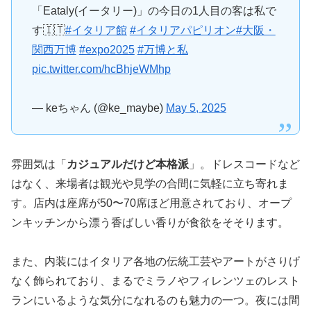
「Eataly(イータリー)」の今日の1人目の客は私で
す🇮🇹
#イタリア館
#イタリアパピリオン
#大阪・
関西万博
#expo2025
#万博と私
pic.twitter.com/hcBhjeWMhp
— keちゃん (@ke_maybe)
May 5, 2025
雰囲気は「
カジュアルだけど本格派
」。ドレスコードなど
はなく、来場者は観光や見学の合間に気軽に立ち寄れま
す。店内は座席が50〜70席ほど用意されており、オープ
ンキッチンから漂う香ばしい香りが食欲をそそります。
また、内装にはイタリア各地の伝統工芸やアートがさりげ
なく飾られており、まるでミラノやフィレンツェのレスト
ランにいるような気分になれるのも魅力の一つ。夜には間