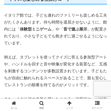
イタリア館では、子ども連れのファミリーも楽しめる工夫
がたくさんあります。待ち時間を退屈させないように、館
内には「
体験型ミニゲーム
」や「
音で遊ぶ展示
」が配置さ
れており、小さな子どもでも飽きずに過ごせるようになっ
ています。
例えば、タブレットを使ってクイズに答える参加型アート
や、ハンドルを回すと音や映像が変化する装置など、五感
を刺激するコンテンツが多数設置されています。子どもた
ちが自由に触れられるスペースがあることで、親も安心し
てレストランの順番を待てるのがメリットです。
また、イタリアの名所を模したミニチュア展示や、ピザ作
りの工程を学べる映像コーナーなど、食育的な要素も取り
ホーム
検索
トップ
サイドバー