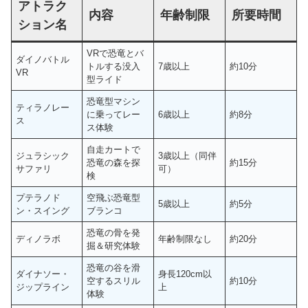
アトラク
内容
年齢制限
所要時間
ション名
VRで恐竜とバ
ダイノバトル
トルする没入
7歳以上
約10分
VR
型ライド
恐竜型マシン
ティラノレー
に乗ってレー
6歳以上
約8分
ス
ス体験
自走カートで
ジュラシック
3歳以上（同伴
恐竜の森を探
約15分
サファリ
可）
検
プテラノド
空飛ぶ恐竜型
5歳以上
約5分
ン・スイング
ブランコ
恐竜の骨を発
ディノラボ
年齢制限なし
約20分
掘＆研究体験
恐竜の谷を滑
ダイナソー・
身長120cm以
空するスリル
約10分
ジップライン
上
体験