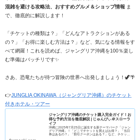
混雑を避ける攻略法、おすすめグルメ＆ショップ情報
ま
で、徹底的に解説します！
「チケットの種類は？」「どんなアトラクションがある
の？」「お得に楽しむ方法は？」など、気になる情報をす
べて網羅！これを読めば、ジャングリア沖縄を100％楽し
む準備はバッチリです✨
さあ、恐竜たちが待つ冒険の世界へ出発しましょう！🦖🌴
👉
JUNGLIA OKINAWA（ジャングリア沖縄）のチケット
付きホテル・ツアー
ジャングリア沖縄のチケット購入完全ガイド！お
得な予約方法を徹底解説 | じゅんぴぃ＠スローラ
イフ
沖縄に2025年7月25日に誕生する新テーマパーク「ジャン
グリア沖縄」！「どこでチケットを買えばお得？」「当日
券はあるの？」「割引クーポンはある？」など、チケット
購入についての疑問を持っている方も多いはず。 このブロ