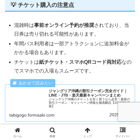
💡 チケット購入の注意点
混雑時は
事前オンライン予約が推奨
されており、当
日券は売り切れる可能性があります。
年間パス利用者は一部アトラクションに追加料金が
かかる場合もあります。
チケットは
紙チケット・スマホQRコード両対応
なの
でスマホでの入場もスムーズです。
ジャングリア沖縄の割引クーポン完全ガイド｜
LINE・JTB・楽天最新キャンペーンまとめ
ジャングリア沖縄のチケットを安く買うなら必見！最新の
割引クーポン・キャンペーン情報を徹底解説【2025年6月
版】
2025.06.09
tabigogo.formaaki.com
✅ こんな人はチケット事前購入が必須！
ホーム
検索
トップ
サイドバー