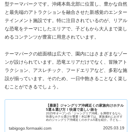
型テーマパークです。沖縄本島北部に位置し、豊かな自然
と最先端のアトラクションを融合させた新感覚のエンター
テインメント施設です。特に注目されているのが、リアル
な恐竜をテーマにしたエリアで、子どもから大人まで楽し
めるコンテンツが豊富に用意されています。
テーマパークの総面積は広大で、園内にはさまざまなゾー
ンが設けられています。恐竜エリアだけでなく、冒険アト
ラクション、アスレチック、フードエリアなど、多彩な施
設が揃っています。そのため、一日中飽きることなく楽し
むことができるでしょう。
【最新】ジャングリア沖縄近くの家族向けホテル
5選＆選び方！快適で楽しい旅を
2025年オープンの「ジャングリア沖縄」を満喫するなら、
快適なホテル選びが重要！本記事では、家族連れにおすす
めのジャングリア沖縄近くのホテル5選を紹介。子ども向
け設備やアクセスの良さを重視し、旅行の満足度をアップ
させる宿泊先を厳選しました。沖縄旅行の計画にぜひ役立
2025.03.19
tabigogo.formaaki.com
ててください！