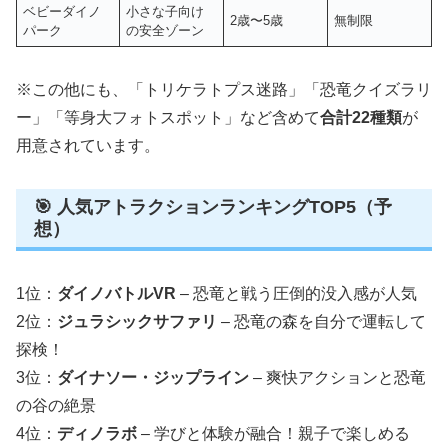
ベビーダイノ
小さな子向け
2歳〜5歳
無制限
パーク
の安全ゾーン
※この他にも、「トリケラトプス迷路」「恐竜クイズラリ
ー」「等身大フォトスポット」など含めて
合計22種類
が
用意されています。
🎯 人気アトラクションランキングTOP5（予
想）
1位：
ダイノバトルVR
– 恐竜と戦う圧倒的没入感が人気
2位：
ジュラシックサファリ
– 恐竜の森を自分で運転して
探検！
3位：
ダイナソー・ジップライン
– 爽快アクションと恐竜
の谷の絶景
4位：
ディノラボ
– 学びと体験が融合！親子で楽しめる