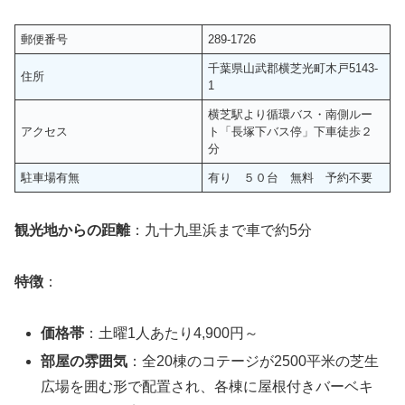
郵便番号
289-1726
千葉県山武郡横芝光町木戸5143-
住所
1
横芝駅より循環バス・南側ルー
アクセス
ト「長塚下バス停」下車徒歩２
分
駐車場有無
有り ５０台 無料 予約不要
観光地からの距離
：九十九里浜まで車で約5分
特徴
：
価格帯
：土曜1人あたり4,900円～
部屋の雰囲気
：全20棟のコテージが2500平米の芝生
広場を囲む形で配置され、各棟に屋根付きバーベキ