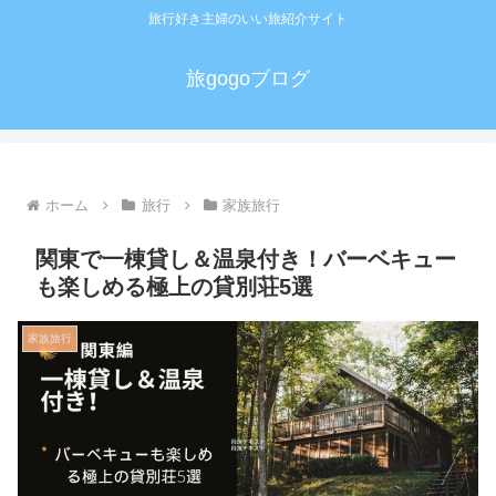
旅行好き主婦のいい旅紹介サイト
旅gogoブログ
ホーム
旅行
家族旅行
関東で一棟貸し＆温泉付き！バーベキュー
も楽しめる極上の貸別荘5選
家族旅行