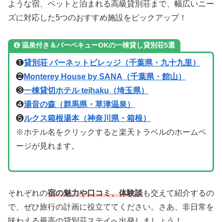
ような宿、ペットと泊まれる高級貸別荘まで、幅広いニー
ズに対応した5つのおすすめ施設をピックアップ！
温泉付き＆バーベキューOKの一棟貸し貸別荘5選
❶
貸別荘 バーネットビレッジ（千葉県・九十九里）
❷
Monterey House by SANA（千葉県・館山）
❸
一棟貸切ホテル teihaku（埼玉県）
❹
湯音の森（群馬県・草津温泉）
❺
ルクス箱根湯本（神奈川県・箱根）
※ホテル名をクリックすると楽天トラベルのホームペ
ージが見れます。
それぞれの
宿の魅力や口コミ、体験談
も交えて紹介するの
で、ぜひ旅行の計画に役立ててください。さあ、非日常を
味わえる最高の貸別荘ステイへ出発しましょう！