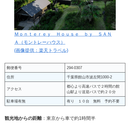
Ｍｏｎｔｅｒｅｙ Ｈｏｕｓｅ ｂｙ ＳＡＮ
Ａ（モントレーハウス）
(画像提供：楽天トラベル)
郵便番号
294-0307
住所
千葉県館山市波左間1000-2
都心より高速バスで２時間の館
アクセス
山駅より送迎バスで約２０分
駐車場有無
有り １０台 無料 予約不要
観光地からの距離
：東京から車で約1時間半