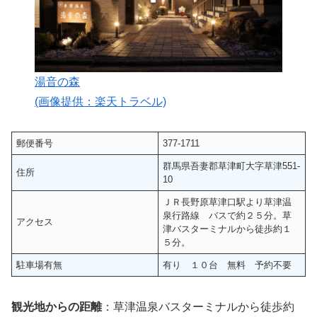
湯音の森
(画像提供：楽天トラベル)
郵便番号
377-1711
群馬県吾妻郡草津町大字草津551-
住所
10
ＪＲ長野原草津口駅より草津温
泉行路線 バスで約２５分。草
アクセス
津バスターミナルから徒歩約１
５分。
駐車場有無
有り １０台 無料 予約不要
観光地からの距離
：草津温泉バスターミナルから徒歩約