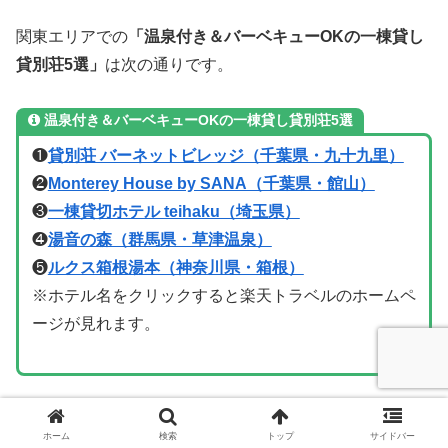
関東エリアでの
「温泉付き＆バーベキューOKの一棟貸し
貸別荘5選」
は次の通りです。
温泉付き＆バーベキューOKの一棟貸し貸別荘5選
❶
貸別荘 バーネットビレッジ（千葉県・九十九里）
❷
Monterey House by SANA（千葉県・館山）
❸
一棟貸切ホテル teihaku（埼玉県）
❹
湯音の森（群馬県・草津温泉）
❺
ルクス箱根湯本（神奈川県・箱根）
※ホテル名をクリックすると楽天トラベルのホームペ
ージが見れます。
関東には、一棟貸しで温泉付き、さらにバーベキューも楽
ホーム
検索
トップ
サイドバー
しめる魅力的な貸別荘がたくさんあります。九十九里の広