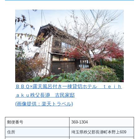
ＢＢＱ×露天風呂付き一棟貸切ホテル ｔｅｉｈ
ａｋｕ秩父長瀞 古民家邸
(画像提供：楽天トラベル)
郵便番号
369-1304
住所
埼玉県秩父郡長瀞町本野上609