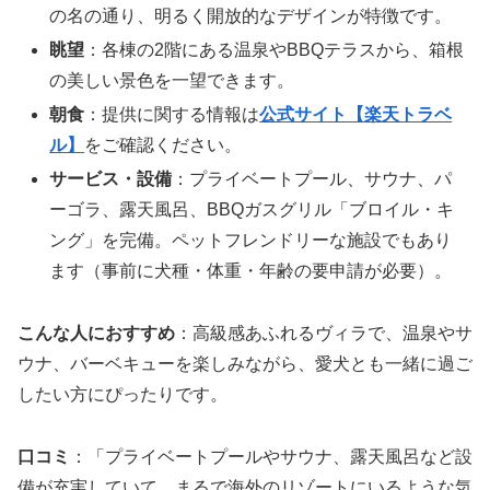
の名の通り、明るく開放的なデザインが特徴です。
眺望
：各棟の2階にある温泉やBBQテラスから、箱根
の美しい景色を一望できます。
朝食
：提供に関する情報は
公式サイト【楽天トラベ
ル】
をご確認ください。
サービス・設備
：プライベートプール、サウナ、パ
ーゴラ、露天風呂、BBQガスグリル「ブロイル・キ
ング」を完備。ペットフレンドリーな施設でもあり
ます（事前に犬種・体重・年齢の要申請が必要）。
こんな人におすすめ
：高級感あふれるヴィラで、温泉やサ
ウナ、バーベキューを楽しみながら、愛犬とも一緒に過ご
したい方にぴったりです。
口コミ
：「プライベートプールやサウナ、露天風呂など設
備が充実していて、まるで海外のリゾートにいるような気