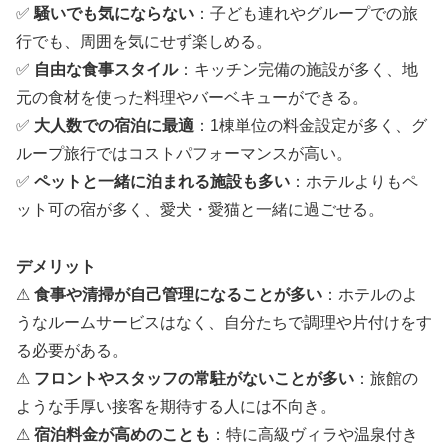
✅
騒いでも気にならない
：子ども連れやグループでの旅
行でも、周囲を気にせず楽しめる。
✅
自由な食事スタイル
：キッチン完備の施設が多く、地
元の食材を使った料理やバーベキューができる。
✅
大人数での宿泊に最適
：1棟単位の料金設定が多く、グ
ループ旅行ではコストパフォーマンスが高い。
✅
ペットと一緒に泊まれる施設も多い
：ホテルよりもペ
ット可の宿が多く、愛犬・愛猫と一緒に過ごせる。
デメリット
⚠
食事や清掃が自己管理になることが多い
：ホテルのよ
うなルームサービスはなく、自分たちで調理や片付けをす
る必要がある。
⚠
フロントやスタッフの常駐がないことが多い
：旅館の
ような手厚い接客を期待する人には不向き。
⚠
宿泊料金が高めのことも
：特に高級ヴィラや温泉付き