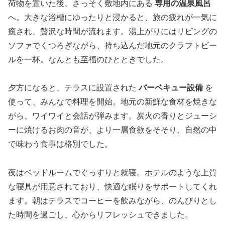
荷物を置いた後、さっそく敷地内にある
専用の温泉風呂
へ。大きな浴槽にゆったりと浸かると、旅の疲れが一気に
癒され、贅沢な時間が流れます。湯上がりにはリビングの
ソファでくつろぎながら、持ち込んだ地元のクラフトビー
ルを一杯。なんとも至福のひとときでした。
夕方になると、テラスに設置された
バーベキュー設備
を
使って、みんなで料理を開始。地元の新鮮な食材を焼きな
がら、ワイワイと会話が弾みます。炭火の香りとジューシ
ーに焼けるお肉の音が、より一層食欲をそそり、自然の中
で味わう食事は格別でした。
夜はベッドルームでぐっすりと就寝。ホテルのような上質
な寝具が用意されており、快適な眠りをサポートしてくれ
ます。朝はテラスでコーヒーを飲みながら、のんびりとし
た時間を過ごし、心からリフレッシュできました。