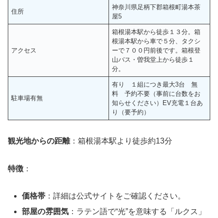
神奈川県足柄下郡箱根町湯本茶
住所
屋5
箱根湯本駅から徒歩１３分。箱
根湯本駅から車で５分、タクシ
アクセス
ーで７００円前後です。箱根登
山バス・曽我堂上から徒歩１
分。
有り １組につき最大3台 無
料 予約不要（事前に台数をお
駐車場有無
知らせください）EV充電１台あ
り（要予約）
観光地からの距離
：箱根湯本駅より徒歩約13分
特徴
：
価格帯
：詳細は公式サイトをご確認ください。
部屋の雰囲気
：ラテン語で“光”を意味する「ルクス」