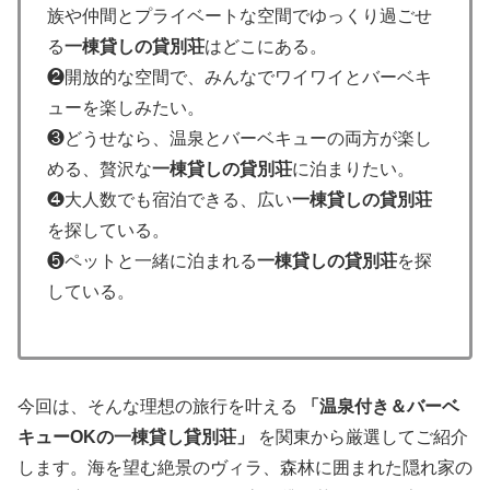
族や仲間とプライベートな空間でゆっくり過ごせ
る
一棟貸しの貸別荘
はどこにある。
❷開放的な空間で、みんなでワイワイとバーベキ
ューを楽しみたい。
❸どうせなら、温泉とバーベキューの両方が楽し
める、贅沢な
一棟貸しの貸別荘
に泊まりたい。
❹大人数でも宿泊できる、広い
一棟貸しの貸別荘
を探している。
❺ペットと一緒に泊まれる
一棟貸しの貸別荘
を探
している。
今回は、そんな理想の旅行を叶える
「温泉付き＆バーベ
キューOKの一棟貸し貸別荘」
を関東から厳選してご紹介
します。海を望む絶景のヴィラ、森林に囲まれた隠れ家の